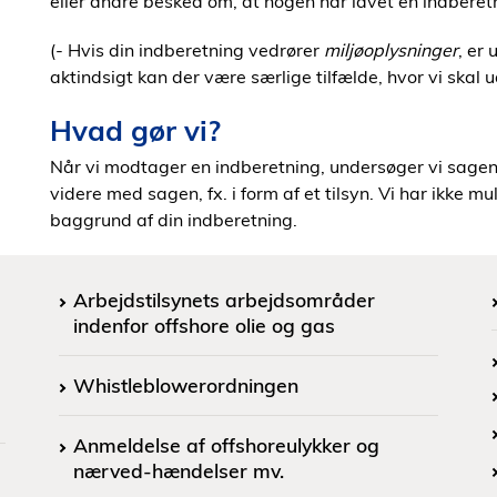
eller andre besked om, at nogen har lavet en indberet
(- Hvis din indberetning vedrører
miljøoplysninger
, er
aktindsigt kan der være særlige tilfælde, hvor vi skal 
Hvad gør vi?
Når vi modtager en indberetning, undersøger vi sagen 
videre med sagen, fx. i form af et tilsyn. Vi har ikke m
baggrund af din indberetning.
Arbejdstilsynets arbejdsområder
indenfor offshore olie og gas
Whistleblowerordningen
Anmeldelse af offshoreulykker og
nærved-hændelser mv.