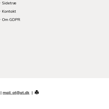
Sidetræ
Kontakt
Om GDPR
mail: at@at.dk