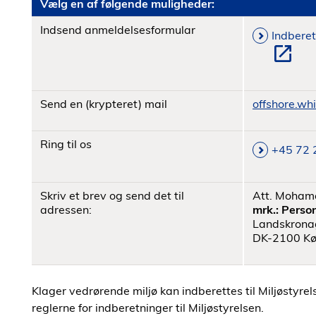
Vælg en af følgende muligheder:
Indsend anmeldelsesformular
Indberet
Send en (krypteret) mail
offshore.wh
Ring til os
+45 72 
Skriv et brev og send det til
Att. Mohame
adressen:
mrk.: Person
Landskrona
DK-2100 K
Klager vedrørende miljø kan indberettes til Miljøstyr
reglerne for indberetninger til Miljøstyrelsen.