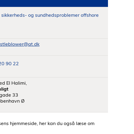
 sikkerheds- og sundhedsproblemer offshore
istleblower@at.dk
20 90 22
d El Halimi,
ligt
gade 33
øbenhavn Ø
elsens hjemmeside, her kan du også læse om