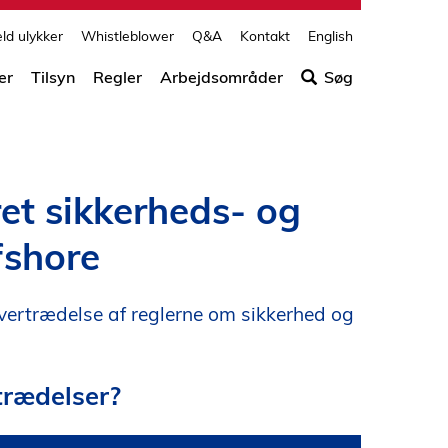
print
side
d ulykker
Whistleblower
Q&A
Kontakt
English
Søg
efter
er
Tilsyn
Regler
Arbejdsområder
Søg
indho
på
siden
et sikkerheds- og
fshore
ertrædelse af reglerne om sikkerhed og
trædelser?