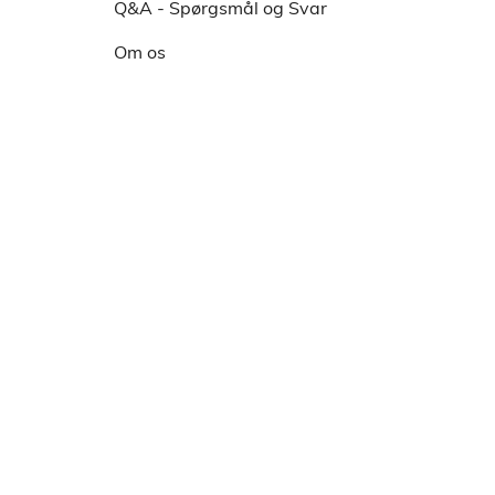
e
Q&A - Spørgsmål og Svar
n
Om os
s
t
r
e
m
e
n
u