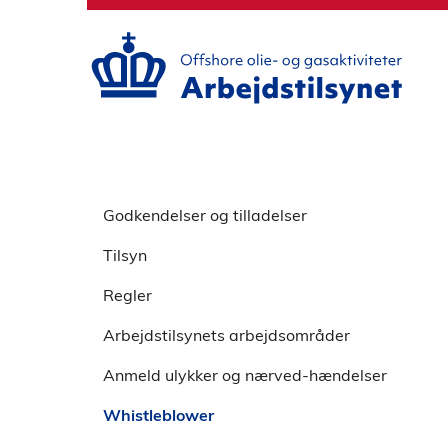
S
p
r
i
n
g
o
v
S
e
p
Godkendelser og tilladelser
r
r
h
Tilsyn
i
o
n
v
Regler
g
e
o
Arbejdstilsynets arbejdsområder
d
v
m
Anmeld ulykker og nærved-hændelser
e
e
r
n
Whistleblower
v
u