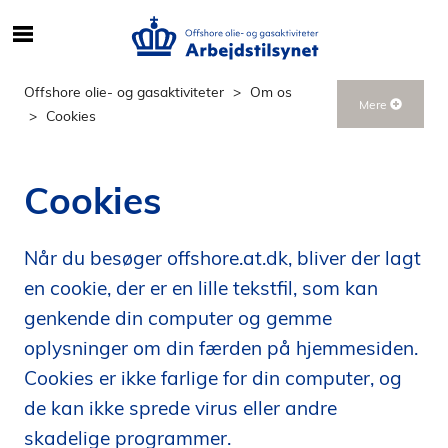
S
ø
g
Offshore olie- og gasaktiviteter
Om os
Mere
e
Cookies
f
t
e
Cookies
r
i
n
Når du besøger offshore.at.dk, bliver der lagt
d
en cookie, der er en lille tekstfil, som kan
h
genkende din computer og gemme
o
oplysninger om din færden på hjemmesiden.
l
d
Cookies er ikke farlige for din computer, og
p
de kan ikke sprede virus eller andre
å
skadelige programmer.
s