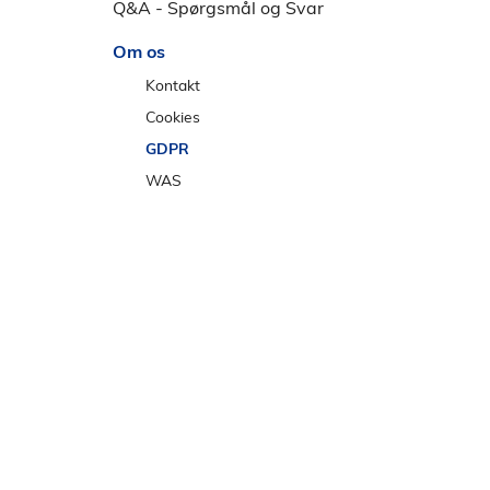
e
Q&A - Spørgsmål og Svar
n
Om os
s
t
Kontakt
r
Cookies
e
GDPR
m
WAS
e
n
u