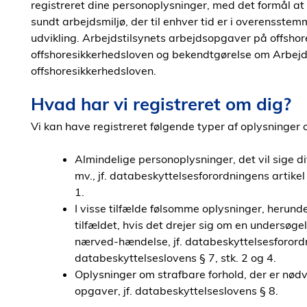
registreret dine personoplysninger, med det formål at 
sundt arbejdsmiljø, der til enhver tid er i overensst
udvikling. Arbejdstilsynets arbejdsopgaver på offsho
offshoresikkerhedsloven og bekendtgørelse om Arbejdst
offshoresikkerhedsloven.
Hvad har vi registreret om dig?
Vi kan have registreret følgende typer af oplysninger 
Almindelige personoplysninger, det vil sige di
mv., jf. databeskyttelsesforordningens artikel 6
1.
I visse tilfælde følsomme oplysninger, herun
tilfældet, hvis det drejer sig om en undersøge
nærved-hændelse, jf. databeskyttelsesforordninge
databeskyttelseslovens § 7, stk. 2 og 4.
Oplysninger om strafbare forhold, der er nødv
opgaver, jf. databeskyttelseslovens § 8.