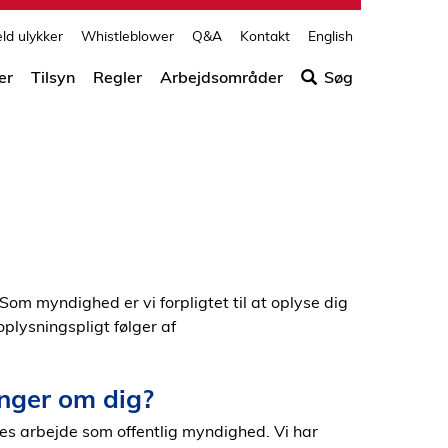
print
side
d ulykker
Whistleblower
Q&A
Kontakt
English
Søg
efter
er
Tilsyn
Regler
Arbejdsområder
Søg
indho
på
siden
Som myndighed er vi forpligtet til at oplyse dig
plysningspligt følger af
inger om dig?
es arbejde som offentlig myndighed. Vi har