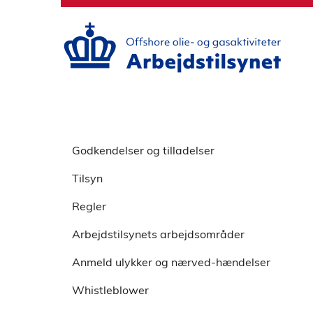
S
p
r
i
n
g
o
v
S
e
p
Godkendelser og tilladelser
r
r
h
Tilsyn
i
o
n
v
Regler
g
e
o
Arbejdstilsynets arbejdsområder
d
v
m
Anmeld ulykker og nærved-hændelser
e
e
r
n
Whistleblower
v
u