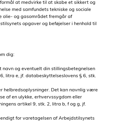
formål at medvirke til at skabe et sikkert og
emmelse med samfundets tekniske og sociale
re olie- og gasområdet fremgår af
ilsynets opgaver og beføjelser i henhold til
om dig:
t navn og eventuelt din stillingsbetegnelsen
, litra e, jf. databeskyttelseslovens § 6, stk.
der helbredsoplysninger. Det kan navnlig være
lse af en ulykke, erhvervssygdom eller
ns artikel 9, stk. 2, litra b, f og g, jf.
endigt for varetagelsen af Arbejdstilsynets