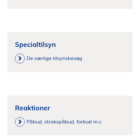
i
d
e
n
Specialtilsyn
De særlige tilsynsbesøg
Reaktioner
Påbud, strakspåbud, forbud m.v.