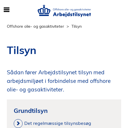
S
ø
g
Offshore olie- og gasaktiviteter
Tilsyn
e
f
t
Tilsyn
e
r
i
Sådan fører Arbejdstilsynet tilsyn med
n
d
arbejdsmiljøet i forbindelse med offshore
h
olie- og gasaktiviteter.
o
l
d
Grundtilsyn
p
å
Det regelmæssige tilsynsbesøg
s